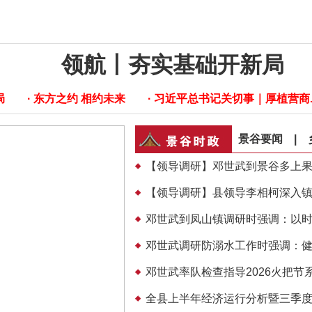
1
2
3
领航丨夯实基础开新局
局
· 东方之约 相约未来
· 习近平总书记关切事｜厚植营商..
景谷要闻
|
【领导调研】邓世武到景谷多上
【领导调研】县领导李相柯深入镇沅
邓世武到凤山镇调研时强调：以时时
邓世武调研防溺水工作时强调：健全
邓世武率队检查指导2026火把节
全县上半年经济运行分析暨三季度经