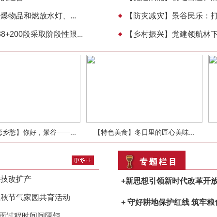
爆物品和燃放水灯、...
【防灾减灾】景谷民乐：打好
8+200段采取阶段性限...
【乡村振兴】党建领航林下经
乡愁】你好，景谷——...
【特色美食】冬日里的匠心美味...
业技改扩产
+新思想引领新时代改革开
立秋节气家园共育活动
+ 守好耕地保护红线 筑牢
过程时间间隔短...