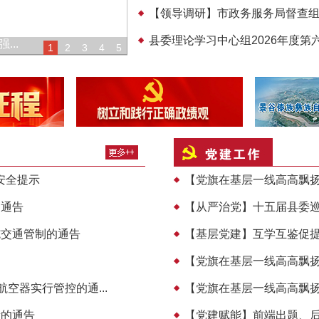
【领导调研】市政务服务局督查组到
县委理论学习中心组2026年度第
..
县委理论学习中心组2026年度第六次
1
2
3
4
5
安全提示
【党旗在基层一线高高飘扬】
的通告
【从严治党】十五届县委巡
施交通管制的通告
【基层党建】互学互鉴促提
【党旗在基层一线高高飘扬
空器实行管控的通...
【党旗在基层一线高高飘扬
段的通告
【党建赋能】前端出题、后方