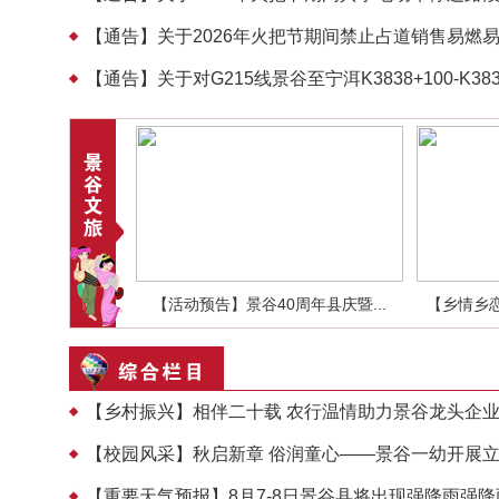
【通告】关于2026年火把节期间禁止占道销售易燃易
【通告】关于对G215线景谷至宁洱K3838+100-K383
”情盛宴：景...
【活动预告】景谷40周年县庆暨...
【乡情乡恋
【乡村振兴】相伴二十载 农行温情助力景谷龙头企
【校园风采】秋启新章 俗润童心——景谷一幼开展
【重要天气预报】8月7-8日景谷县将出现强降雨强降雨