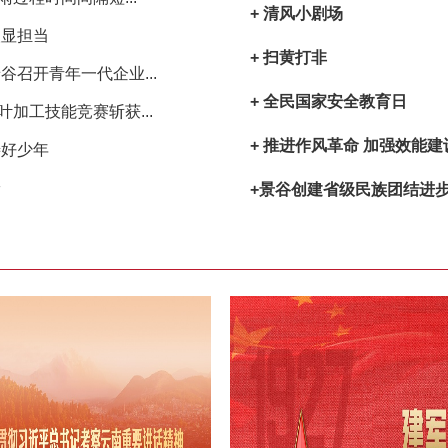
+ 清风小剧场
人显担当
+ 扫黄打非
召开青年一代企业...
+ 全民国家安全教育日
加工技能竞赛斩获...
+ 推进作风革命 加强效能建
善好少年
安
+景谷创建省级民族团结进