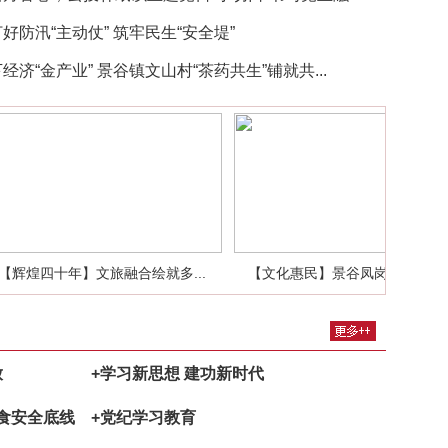
防汛“主动仗” 筑牢民生“安全堤”
济“金产业” 景谷镇文山村“茶药共生”铺就共...
【辉煌四十年】文旅融合绘就多...
【文化惠民】景谷凤岗社区：“三.
放
+学习新思想 建功新时代
粮食安全底线
+党纪学习教育