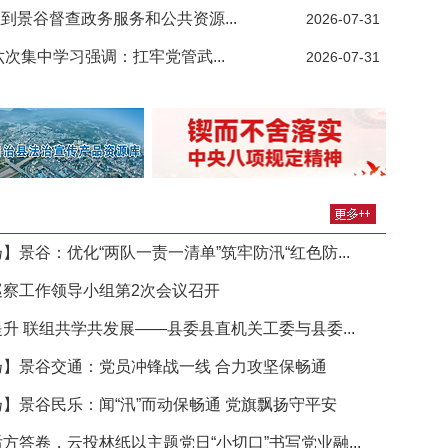
景谷督查政务服务和公共资源...
2026-07-31
六次集中学习强调：扛牢党管武...
2026-07-31
集中学习强调：扛...
【依法履职 尽责为民
景谷：优化“两队一责一清单”筑牢防汛“红色防...
察工作领导小组第2次会议召开
升 联组共学共发展——县委县直机关工委与县委...
】景谷交通：党员冲锋战一线 合力攻坚保畅通
】景谷民乐：闻“汛”而动保畅通 党旗飘扬守平安
答卷，云投林纸以主题党日“小切口”书写党业融...