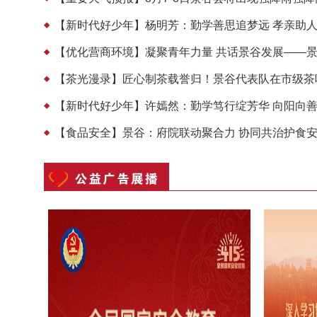
【新时代好少年】杨明芳：勤学善思追梦远 孝亲助
【优化营商环境】凝聚青年力量 共话景谷发展——景谷
【茶光漫录】匠心制茶载誉归！景谷代表队在市级茶叶
【新时代好少年】许嫣然：勤学笃行绽芳华 向阳向
【食品安全】景谷：府院联动聚合力 协同共治护食