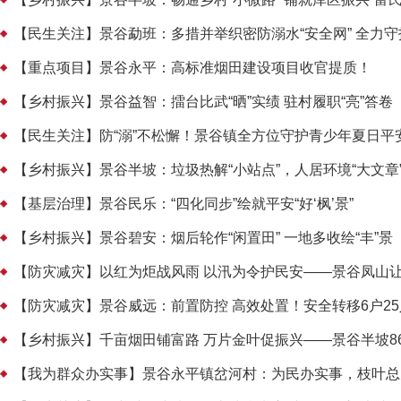
【民生关注】景谷勐班：多措并举织密防溺水“安全网” 全力
【重点项目】景谷永平：高标准烟田建设项目收官提质！
【乡村振兴】景谷益智：擂台比武“晒”实绩 驻村履职“亮”答卷
【民生关注】防“溺”不松懈！景谷镇全方位守护青少年夏日平
【乡村振兴】景谷半坡：垃圾热解“小站点”，人居环境“大文章
【基层治理】景谷民乐：“四化同步”绘就平安“好‘枫’景”
【乡村振兴】景谷碧安：烟后轮作“闲置田” 一地多收绘“丰”景
【防灾减灾】以红为炬战风雨 以汛为令护民安——景谷凤山让
【防灾减灾】景谷威远：前置防控 高效处置！安全转移6户25
【乡村振兴】千亩烟田铺富路 万片金叶促振兴——景谷半坡8
【我为群众办实事】景谷永平镇岔河村：为民办实事，枝叶总