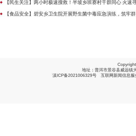
【民生关注】两小时极速搜救！半坡乡班赛村干群同心 火速
【食品安全】碧安乡卫生院开展野生菌中毒应急演练，筑牢群
Copyri
地址：普洱市景谷县威远镇大寨树塔
滇ICP备2021006329号
互联网新闻信息服