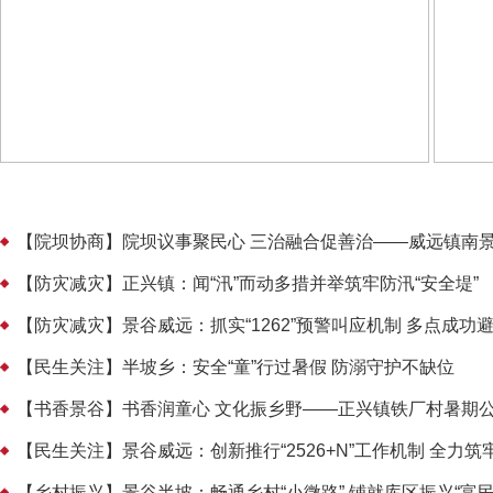
【院坝协商】院坝议事聚民心 三治融合促善治——威远镇南景
【防灾减灾】正兴镇：闻“汛”而动多措并举筑牢防汛“安全堤”
【防灾减灾】景谷威远：抓实“1262”预警叫应机制 多点成功
【民生关注】半坡乡：安全“童”行过暑假 防溺守护不缺位
【书香景谷】书香润童心 文化振乡野——正兴镇铁厂村暑期
【民生关注】景谷威远：创新推行“2526+N”工作机制 全力
【乡村振兴】景谷半坡：畅通乡村“小微路” 铺就库区振兴“富民