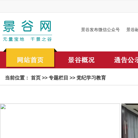
景谷发布微信公众号
景谷
当前位置：
首页
>>
专题栏目
>>
党纪学习教育